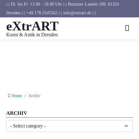
|-| Di. bis Fr. 13.00 - 18.00 Uhr |-| Bautzner Landstr.109, 01324
Dresden |-| +49.178.5545562 |-| info@extrart.de |-|
eXtrART
Kunst & Antik in Dresden
Home
Archiv
ARCHIV